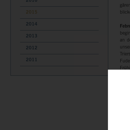
2016
gären
2015
blic
2014
Febr
begi
2013
an d
unser
2012
Trie
2011
Fude
Früh
Kell
Unse
Nach
der 
anda
Rück