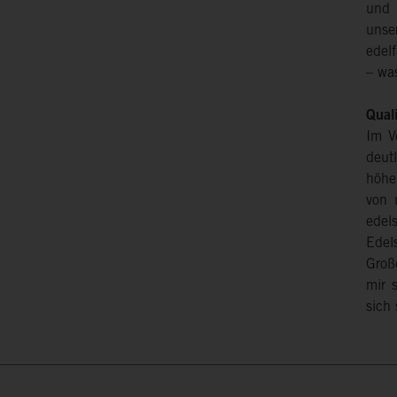
und 
unse
edel
– wa
Quali
Im V
deut
höhe
von 
edel
Edel
Groß
mir 
sich 