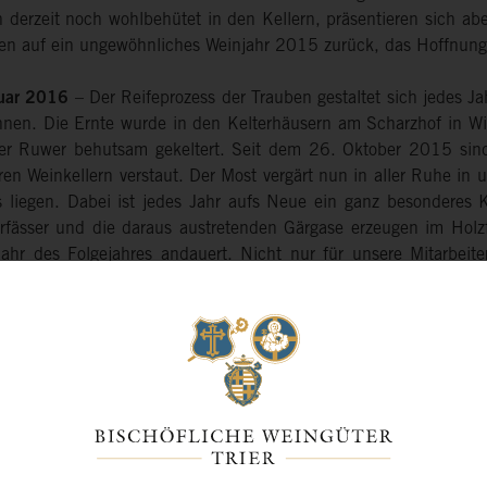
 derzeit noch wohlbehütet in den Kellern, präsentieren sich aber
ken auf ein ungewöhnliches Weinjahr 2015 zurück, das Hoffnung
uar 2016
– Der Reifeprozess der Trauben gestaltet sich jedes 
nnen. Die Ernte wurde in den Kelterhäusern am Scharzhof in Wi
er Ruwer behutsam gekeltert. Seit dem 26. Oktober 2015 sind 
en Weinkellern verstaut. Der Most vergärt nun in aller Ruhe in u
rs liegen. Dabei ist jedes Jahr aufs Neue ein ganz besonderes 
rfässer und die daraus austretenden Gärgase erzeugen im Holzf
jahr des Folgejahres andauert. Nicht nur für unsere Mitarbeit
ergewölben für eine sehr heitere Atmosphäre sorgt. Böse Vorahnu
re Reben starteten in das Jahr 2015 witterungsbedingt sehr
 einem langen, trockenen und heißen Sommer waren wir über di
Trockenstress ein Ende und die Reifeentwicklung konnte sich
uerte, wurden Erinnerungen an die Jahre 2000, 2006, 2010 
blickend handelte es sich um regelrechte Schicksalsjahre für a