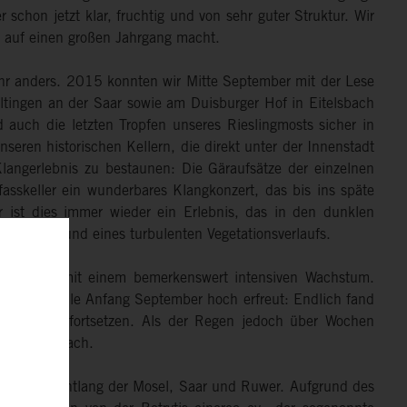
 schon jetzt klar, fruchtig und von sehr guter Struktur. Wir
 auf einen großen Jahrgang macht.
Jahr anders. 2015 konnten wir Mitte September mit der Lese
ltingen an der Saar sowie am Duisburger Hof in Eitelsbach
auch die letzten Tropfen unseres Rieslingmosts sicher in
nseren historischen Kellern, die direkt unter der Innenstadt
Klangerlebnis zu bestaunen: Die Gäraufsätze der einzelnen
asskeller ein wunderbares Klangkonzert, das bis ins späte
er ist dies immer wieder ein Erlebnis, das in den dunklen
ngen aufgrund eines turbulenten Vegetationsverlaufs.
 früh und mit einem bemerkenswert intensiven Wachstum.
e Regenfälle Anfang September hoch erfreut: Endlich fand
 entspannt fortsetzen. Als der Regen jedoch über Wochen
und 2014 wach.
lle Winzer entlang der Mosel, Saar und Ruwer. Aufgrund des