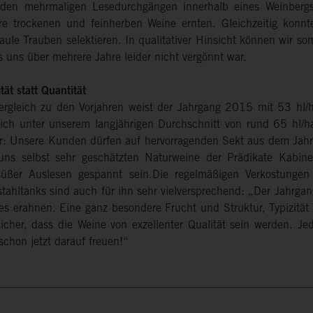
den mehrmaligen Lesedurchgängen innerhalb eines Weinbergs 
re trockenen und feinherben Weine ernten. Gleichzeitig konnt
faule Trauben selektieren. In qualitativer Hinsicht können wir 
s uns über mehrere Jahre leider nicht vergönnt war.
tät statt Quantität
ergleich zu den Vorjahren weist der Jahrgang 2015 mit 53 hl/ha
lich unter unserem langjährigen Durchschnitt von rund 65 hl/h
r: Unsere Kunden dürfen auf hervorragenden Sekt aus dem Jahr
uns selbst sehr geschätzten Naturweine der Prädikate Kabine
süßer Auslesen gespannt sein.Die regelmäßigen Verkostungen
stahltanks sind auch für ihn sehr vielversprechend: „Der Jahrgan
es erahnen. Eine ganz besondere Frucht und Struktur, Typizität 
sicher, dass die Weine von exzellenter Qualität sein werden. 
schon jetzt darauf freuen!“