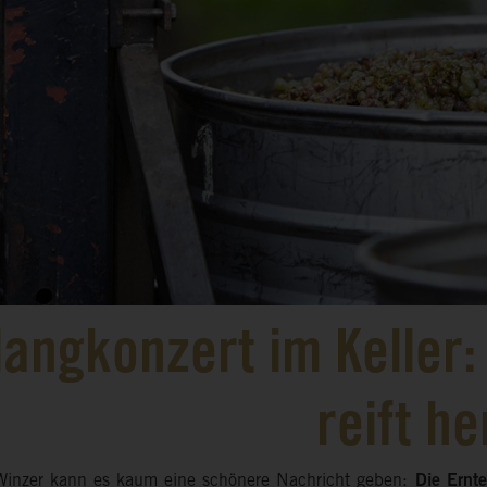
langkonzert im Keller:
reift h
Winzer kann es kaum eine schönere Nachricht geben:
Die Ernt