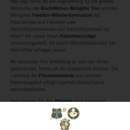
Was liegt näher als die Begeisterung für die gelebte
Weinkultur der
Bischöflichen Weingüter Trier
und des
Weingutes
Friedrich-Wilhelm-Gymnasium
mit
Freundinnen und Freunden oder
Geschäftspartnerinnen und Geschäftspartnern zu
teilen? Wir haben Ihnen
Präsentvorschläge
zusammengestellt, die jedem Weinliebhabenden das
Herz höher schlagen lassen.
Wir versenden Ihre Bestellung zu dem von Ihnen
gewünschten Termin an die angegebene Adresse. Die
Lieferung der
Präsentsortimente
aus unserem
Präsentangebot erfolgt innerhalb Deutschlands
versandkostenfrei.
Gern können Sie Ihre
Präsente
auch individuell
zusammenstellen und aus diversen
Verpackungsmöglichkeiten auswählen. Oder wir
stellen Ihnen einen
Gutschein
mit dem Betrag Ihrer
Wahl aus!