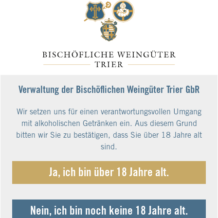
trocken MAGNUM 1,5 L 2024
Art.Nr.: 24100-2024
MAGNUMFLASCHE - Ein MOSEL-Riesling mit
Substanz und schmelziger Fülle am Gaumen.
Aromen von gelben Früchte und einer feinen
Mineralität.
Verwaltung der Bischöflichen Weingüter Trier GbR
38,00 €*
Wir setzen uns für einen verantwortungsvollen Umgang
25,33 € pro Liter
mit alkoholischen Getränken ein. Aus diesem Grund
inkl. 19% MwSt.
bitten wir Sie zu bestätigen, dass Sie über 18 Jahre alt
zzgl. Versandkosten
sind.
Ja, ich bin über 18 Jahre alt.
Nein, ich bin noch keine 18 Jahre alt.