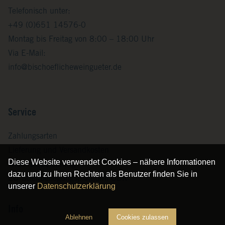
Telefonisch unter:
+49 (0)651 14576-0
Montag bis Freitag von 8:00 – 18:00 Uhr
Via E-Mail:
info@bischoeflicheweingueter.de
Service
Zahlungsarten
Lieferung und Versandkosten
Diese Website verwendet Cookies – nähere Informationen
Widerrufsbelehrung
dazu und zu Ihren Rechten als Benutzer finden Sie in
EU Streitbeilegungsplattform ODR
unserer
Datenschutzerklärung
Info
Ablehnen
Cookies zulassen