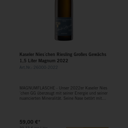
Kaseler Nies´chen Riesling Großes Gewächs
1,5 Liter Magnum 2022
Art.Nr.: 26000-2022
MAGNUMFLASCHE - Unser 2022er Kaseler Nies
´chen GG überzeugt mit seiner Energie und seiner
nuancierten Mineralität. Seine Nase betört mit
einer fruchtigen Präsenz von Pfirsichen,
Nektarinen und Mandarinen und setzt sich im
Mund fruchtig pikant und mit seiner vom Schiefer
geprägten Mineralität fort. Sein Abgang bringt
59,00 €*
eine feine Würze und dunkel anmutende Früchte