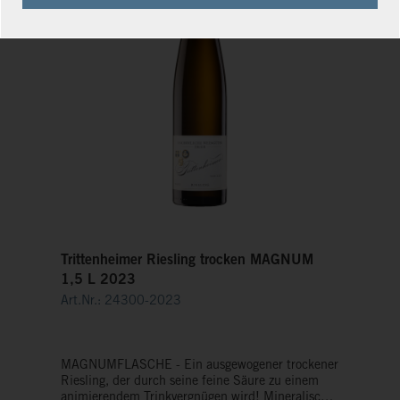
Trittenheimer Riesling trocken MAGNUM
1,5 L 2023
Art.Nr.: 24300-2023
MAGNUMFLASCHE - Ein ausgewogener trockener
Riesling, der durch seine feine Säure zu einem
animierendem Trinkvergnügen wird! Mineralische-