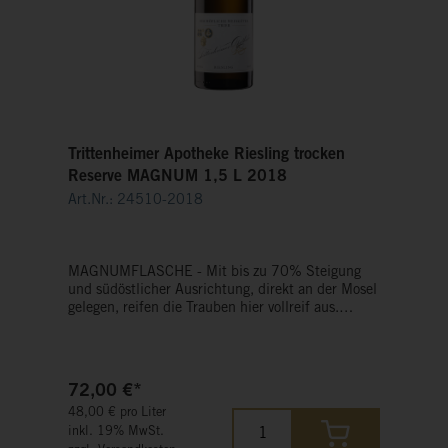
Trittenheimer Apotheke Riesling trocken
Reserve MAGNUM 1,5 L 2018
Art.Nr.: 24510-2018
MAGNUMFLASCHE - Mit bis zu 70% Steigung
und südöstlicher Ausrichtung, direkt an der Mosel
gelegen, reifen die Trauben hier vollreif aus.
Dieser Riesling Réserve vereint Kraft, Eleganz und
Mineralität. In der Nase wagen sich Anklänge an
Birnen und weiße Pfirsich durch den dichten
Schieferduft. Am Gaumen besitzt der
72,00 €*
Trittenheimer Apotheke bei aller Konzentration
48,00 € pro Liter
und Dichte, eine brillante Frucht und eine
inkl. 19% MwSt.
verspielte Säure. Er zeigt sich füllig und massiv