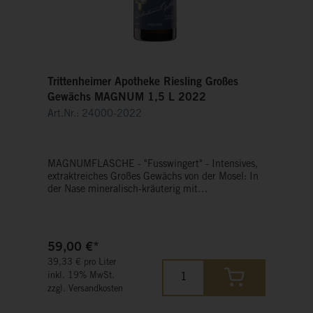
Trittenheimer Apotheke Riesling Großes
Gewächs MAGNUM 1,5 L 2022
Art.Nr.: 24000-2022
MAGNUMFLASCHE - "Fusswingert" - Intensives,
extraktreiches Großes Gewächs von der Mosel: In
der Nase mineralisch-kräuterig mit
ausdrucksstarken Aromen nach Pfirsichen und
weißen Früchten, die den typischen Charakter
dieser besonderen Lage herausstellen. Er
überzeugt durch seine subtile Finesse mit Druck
59,00 €*
am Gaumen und einen langen Nachhall. Ein
39,33 € pro Liter
großartiger Wein, der begeistern kann! Er bringt
inkl. 19% MwSt.
eine gewaltige Aromatik und feine Mineralität mit,
zzgl. Versandkosten
ist zugleich rassig und intensiv.