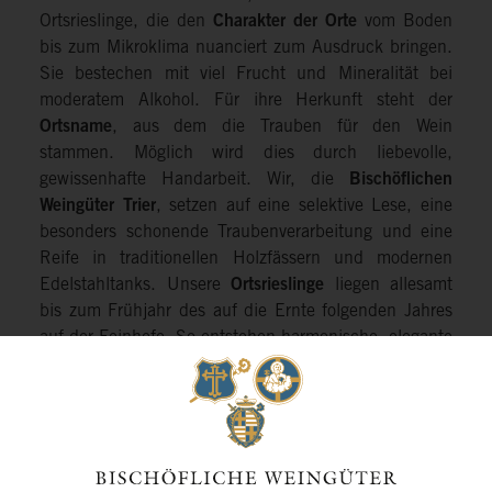
Ortsrieslinge, die den
Charakter der Orte
vom Boden
bis zum Mikroklima nuanciert zum Ausdruck bringen.
Sie bestechen mit viel Frucht und Mineralität bei
moderatem Alkohol. Für ihre Herkunft steht der
Ortsname
, aus dem die Trauben für den Wein
stammen. Möglich wird dies durch liebevolle,
gewissenhafte Handarbeit. Wir, die
Bischöflichen
Weingüter Trier
, setzen auf eine selektive Lese, eine
besonders schonende Traubenverarbeitung und eine
Reife in traditionellen Holzfässern und modernen
Edelstahltanks. Unsere
Ortsrieslinge
liegen allesamt
bis zum Frühjahr des auf die Ernte folgenden Jahres
auf der Feinhefe. So entstehen harmonische, elegante
Rieslinge, in denen sich der jeweilige Weinort
finessenreich widerspiegelt.