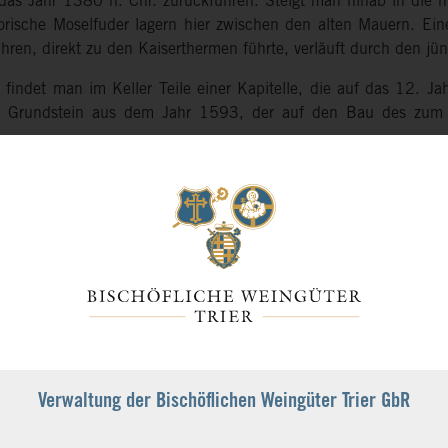
 das Jahr 1380 n. Chr. zurückführen. Steigt man hinab in die h
orische Moselfuder lagern hier zwischen den alten Mauern. Eine
ren, direkt zu den Kaiserthermen führte, verläuft durch den jün
s findet man im Keller Teile einer Kapitelle, die auf das 12. 
r Grundstein aus dem Jahr 1593, der auf den Bau des zu
.
gern im Keller der
Bischöflichen Weingüter Trier
nicht nur trad
.
dwerk
Jahrgang werden etwa vierzig Prozent der Weine durch unseren
t. In diesen 1.000 Liter fassenden Fässern aus Eichenholz ver
st mit eigenen Weinbergshefen. Die Wahrung traditioneller Tec
en oberste Priorität bei der Herstellung unserer Weine.
atzkammer
Verwaltung der Bischöflichen Weingüter Trier GbR
iner jahrhundertealten Geschichte verbergen sich auch gereift