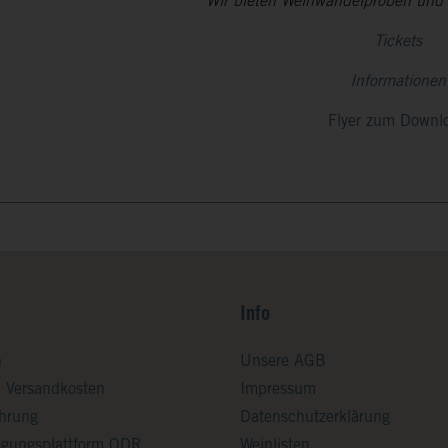
Wir bieten Weinwandelproben und 
Tickets
Informationen
Flyer zum Downl
Info
n
Unsere AGB
d Versandkosten
Impressum
ehrung
Datenschutzerklärung
legungsplattform ODR
Weinlisten