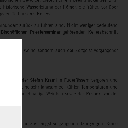
istorischen Gewölbe, bietet sich ein beeindruckendes Bild:
 historische Wasserleitung der Römer, die früher, vor über
gsten Teil unseres Kellers.
Jahrhundert zurück zu führen sind. Nicht weniger bedeutend
m
Bischöflichen Priesterseminar
gehörenden Kellerabschnitt
itionsreiche Weine sondern auch der Zeitgeist vergangener
 Kellermeister
Stefan Kraml
in Fuderfässern vergoren und
gären die Weine sehr langsam bei kühlen Temperaturen und
hniken, der nachhaltige Weinbau sowie der Respekt vor der
e Rieslingweine aus längst vergangenen Jahrgängen. Keine