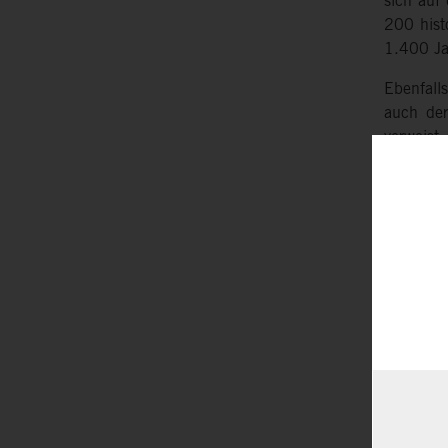
sich auf
200 hist
1.400 Jah
Ebenfall
auch de
verweist
Somit la
Epochen
Das Han
Je nach 
ausgebau
dies mei
Natur hab
Die Sch
Hinter e