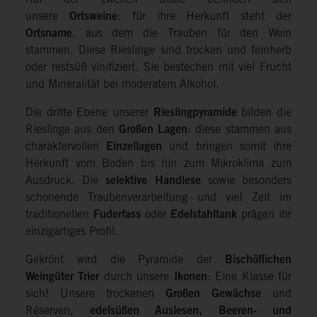
unsere
Ortsweine
: für ihre Herkunft steht der
Ortsname
, aus dem die Trauben für den Wein
stammen. Diese Rieslinge sind trocken und feinherb
oder restsüß vinifiziert. Sie bestechen mit viel Frucht
und Mineralität bei moderatem Alkohol.
Die dritte Ebene unserer
Rieslingpyramide
bilden die
Rieslinge aus den
Großen Lagen
: diese stammen aus
charaktervollen
Einzellagen
und bringen somit ihre
Herkunft vom Boden bis hin zum Mikroklima zum
Ausdruck. Die
selektive Handlese
sowie besonders
schonende Traubenverarbeitung und viel Zeit im
traditionellen
Fuderfass
oder
Edelstahltank
prägen ihr
einzigartiges Profil.
Gekrönt wird die Pyramide der
Bischöflichen
Weingüter Trier
durch unsere
Ikonen
: Eine Klasse für
sich! Unsere trockenen
Großen Gewächse
und
Réserven,
edelsüßen Auslesen, Beeren- und