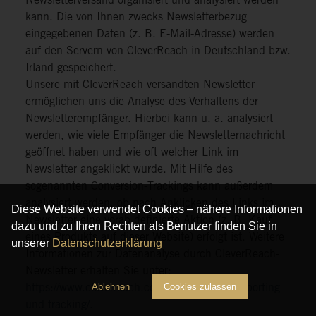
Newsletterversand organisiert und analysiert werden
kann. Die von Ihnen zwecks Newsletterbezug
eingegebenen Daten (z. B. E-Mail-Adresse) werden
auf den Servern von CleverReach in Deutschland bzw.
Irland gespeichert.
Unsere mit CleverReach versandten Newsletter
ermöglichen uns die Analyse des Verhaltens der
Newsletterempfänger. Hierbei kann u. a. analysiert
werden, wie viele Empfänger die Newsletternachricht
geöffnet haben und wie oft welcher Link im
Newsletter angeklickt wurde. Mit Hilfe des
sogenannten Conversion-Trackings kann außerdem
analysiert werden, ob nach Anklicken des Links im
Diese Website verwendet Cookies – nähere Informationen
Newsletter eine vorab definierte Aktion (z. B. Kauf
dazu und zu Ihren Rechten als Benutzer finden Sie in
eines Produkts auf dieser Website) erfolgt ist. Weitere
unserer
Datenschutzerklärung
Informationen zur Datenanalyse durch CleverReach-
Newsletter erhalten Sie unter:
Ablehnen
Cookies zulassen
https://www.cleverreach.com/de/funktionen/reporting-
und-tracking/.