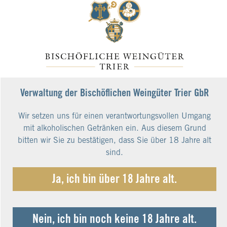
Qualitätswein feinherb
RZ: 14,2 g/l, SR: 7,6 g/l, Alk: 11,0% vol.
Piesporter Goldtröpfchen Große Lage Riesling
Verwaltung der Bischöflichen Weingüter Trier GbR
Kabinett 2024
Kabinett fruchtig
Wir setzen uns für einen verantwortungsvollen Umgang
RZ: 44,6 g/l, SR: 9,3 g/l, Alk: 7,5% vol.
mit alkoholischen Getränken ein. Aus diesem Grund
bitten wir Sie zu bestätigen, dass Sie über 18 Jahre alt
sind.
Kaseler Nies´chen Große Lage Riesling Spätlese
2023
Ja, ich bin über 18 Jahre alt.
Spätlese fruchtig
RZ: 59 g/l, SR: 8,5 g/l, Alk: 8,5% vol.
Nein, ich bin noch keine 18 Jahre alt.