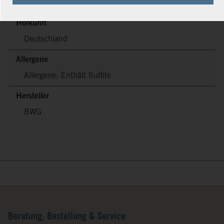
Herkunft
Deutschland
Allergene
Allergene: Enthält Sulfite
Hersteller
BWG
Beratung, Bestellung & Service