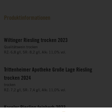
Produktinformationen
Wiltinger Riesling trocken 2023
Qualitätswein trocken
RZ: 6,8 g/l, SR: 8,2 g/l, Alk: 11,0% vol.
Trittenheimer Apotheke Große Lage Riesling
trocken 2024
trocken
RZ: 7,2 g/l, SR: 7,4 g/l, Alk: 11,0% vol.
Kaseler Riesling feinherb 2023