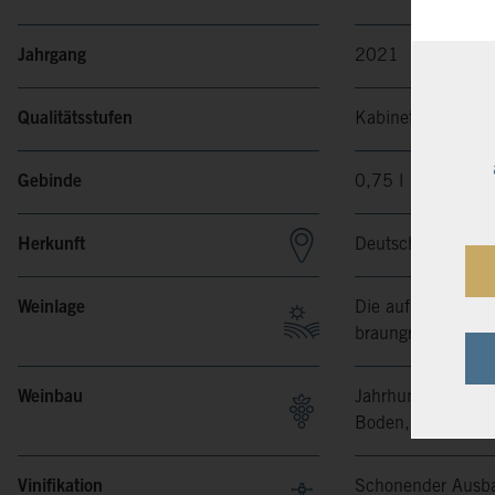
Jahrgang
2021
Qualitätsstufen
Kabinett
Gebinde
0,75 l
Herkunft
Deutschland, Mos
Weinlage
Die auf der Erden
braungraue Tonsch
Weinbau
Jahrhunderte Erfa
Boden, Wetter, Reb
Vinifikation
Schonender Ausbau