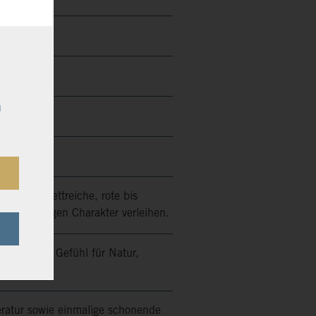
u
über skelettreiche, rote bis
zig-kräftigen Charakter verleihen.
nschen mit Gefühl für Natur,
nd Stil!
eratur sowie einmalige schonende