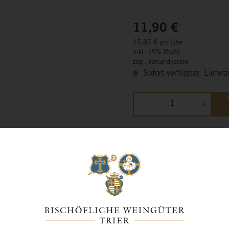
11,90 €
15,87 € pro Liter
inkl. 19% MwSt.
zzgl. Versandkosten
Sofort verfügbar, Lieferz
-
+