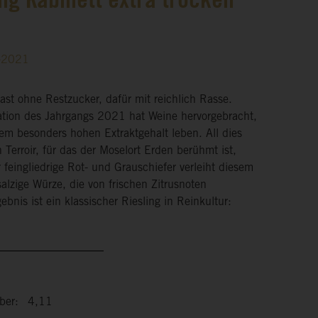
ng Kabinett extra trocken
2-2021
Fast ohne Restzucker, dafür mit reichlich Rasse.
ation des Jahrgangs 2021 hat Weine hervorgebracht,
nem besonders hohen Extraktgehalt leben. All dies
Terroir, für das der Moselort Erden berühmt ist,
 feingliedrige Rot- und Grauschiefer verleiht diesem
alzige Würze, die von frischen Zitrusnoten
ebnis ist ein klassischer Riesling in Reinkultur:
ber:
4,11