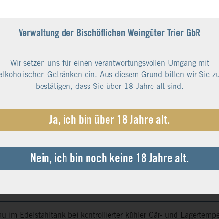
Verwaltung der Bischöflichen Weingüter Trier GbR
Wir setzen uns für einen verantwortungsvollen Umgang mit
alkoholischen Getränken ein. Aus diesem Grund bitten wir Sie z
bestätigen, dass Sie über 18 Jahre alt sind.
el
Ja, ich bin über 18 Jahre alt.
 gegenüberliegenden Moselseite liegenden Gemarkungen verfügen 
ieferverwitterungsböden, die der Rebe einen unverwechselbar wür
Nein, ich bin noch keine 18 Jahre alt.
hrung im Weinbau, früher wie heute sehr viel Handarbeit von Me
e und Riesling. Das Ergebnis: Erstklassige Weine mit Qualität u
 im Edelstahltank bei kontrollierter kühler Gär- und Lagertemp